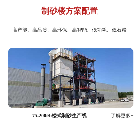
产
制砂楼方案配置
品
高产能、高品质、高环保、高智能、低功耗、低石粉
中
心
解
决
方
案
75-200t/h楼式制砂生产线
了解更多+
关