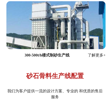
于
华
一
售
后
300-500t/h楼式制砂生产线
了解更多+
支
砂石骨料生产线配置
持
我们为客户提供一流的设计方案、专业的 和优质的售后
新
服务
闻